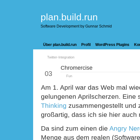
plan.build.run
Software Development by Gunnar Schmid
Über plan.build.run
Profil
WordPress Plugins
Kon
Twitter-Integration
Chromercise
Apr.
03
Fun
Am 1. April war das Web mal wie
gelungenen Aprilscherzen. Ein
Thinking
zusammengestellt und z
großartig, dass ich sie hier au
Da sind zum einen die
Angry Ner
Menge aus dem realen (Software-