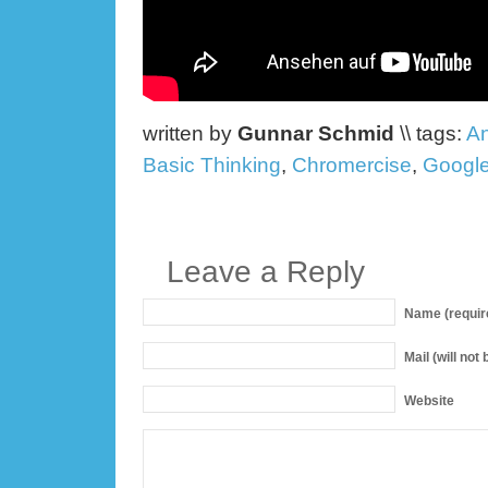
written by
Gunnar Schmid
\\ tags:
An
Basic Thinking
,
Chromercise
,
Googl
Leave a Reply
Name
(requir
Mail
(will not
Website