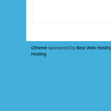
i2theme
sponsored by
Best Web Hostin
Hosting